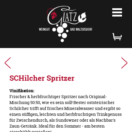
M
SCHilcher Spritzer
Vinifikation:
Frischer & herbfruchtiger Spritzer nach Original-
Mischung 50:50, wie es sein soll! Bester oststeirischer
Schilcher trifft auf frisches Mineralwasser und ergibt so
einen süffigen, leichten und herbfruchtigen Trinkgenuss
für Zwischendurch, als Sundowner oder als Nachbar's
Zaun-Getränk. Ideal für den Sommer - am besten
eisgekühlt genießen!