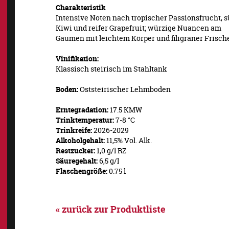
Charakteristik
Intensive Noten nach tropischer Passionsfrucht, 
Kiwi und reifer Grapefruit; würzige Nuancen am
Gaumen mit leichtem Körper und filigraner Frisch
Vinifikation:
Klassisch steirisch im Stahltank
Boden:
Oststeirischer Lehmboden
Erntegradation:
17.5 KMW
Trinktemperatur:
7-8 °C
Trinkreife:
2026-2029
Alkoholgehalt:
11,5% Vol. Alk.
Restzucker:
1,0 g/l RZ
Säuregehalt:
6,5 g/l
Flaschengröße:
0.75 l
« zurück zur Produktliste