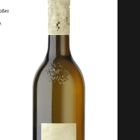
süßer
e.