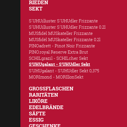
RIEDEN
SEKT
S´UHUilluster S´UHUdler Frizzante
S´UHUilluster S´UHUdler Frizzante 0.2l
MUSfidél MUSkateller Frizzante
MUSfidél MUSkateller Frizzante 0.2l
PINOadrett - Pinot Noir Frizzante
PINO.royal Reserve Extra Brut
SCHILgrazil - SCHILcher Sekt
S'UHUgalant - S'UHUdler Sekt
S'UHUgalant - S'UHUdler Sekt 0,375
MORImond - MORIllonSekt
GROSSFLASCHEN
RARITÄTEN
LIKÖRE
EDELBRÄNDE
SÄFTE
ESSIG
GESCHENKE