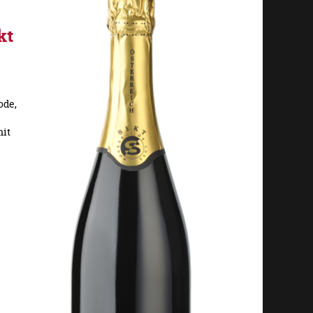
kt
ode,
mit