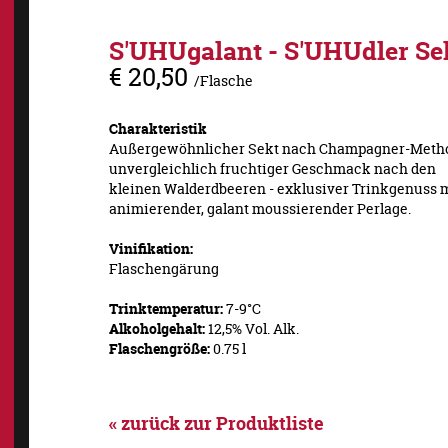
S'UHUgalant - S'UHUdler Se
€ 20,50
/Flasche
Charakteristik
Außergewöhnlicher Sekt nach Champagner-Meth
unvergleichlich fruchtiger Geschmack nach den
kleinen Walderdbeeren - exklusiver Trinkgenuss 
animierender, galant moussierender Perlage.
Vinifikation:
Flaschengärung
Trinktemperatur:
7-9°C
Alkoholgehalt:
12,5% Vol. Alk.
Flaschengröße:
0.75 l
« zurück zur Produktliste