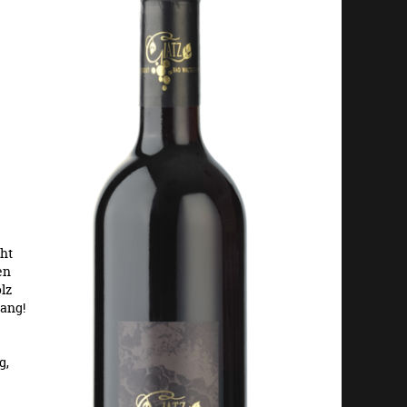
ht
en
lz
ang!
g,